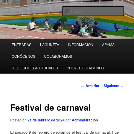
Ir
al
Busc
contenido
principal
Colegio Público OBANOS
M
ENTRADAS
LAGUNTZA
INFORMACIÓN
APYMA
e
n
CONÓCENOS
COLABORAMOS
ú
p
RED ESCUELAS RURALES
PROYECTO CAMINOS
r
i
N
n
←
Anterior
Siguiente
→
a
c
v
i
e
Festival de carnaval
p
g
a
a
l
Posted on
21 de febrero de 2024
por
Administracion
c
i
El pasado 9 de febrero celebramos el festival de carnaval. Fue