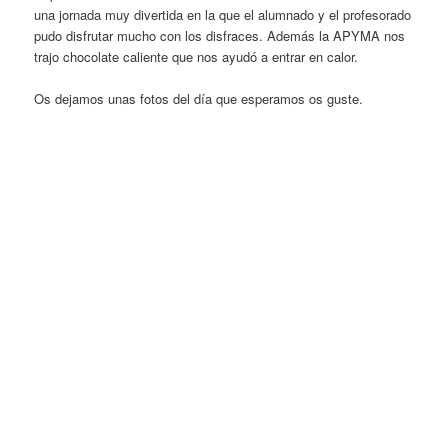
ó
una jornada muy divertida en la que el alumnado y el profesorado
n
pudo disfrutar mucho con los disfraces. Además la APYMA nos
d
trajo chocolate caliente que nos ayudó a entrar en calor.
e
e
Os dejamos unas fotos del día que esperamos os guste.
n
t
r
a
d
a
s