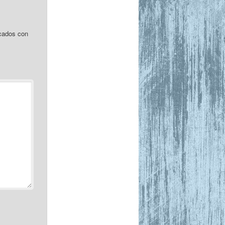
s
cados con