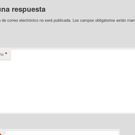
una respuesta
n de correo electrónico no será publicada.
Los campos obligatorios están mar
*
io