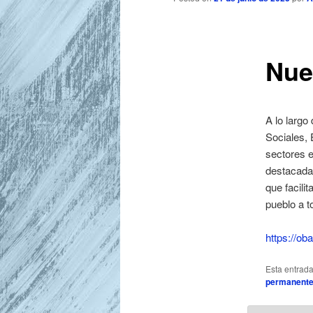
r
i
n
c
Nue
i
p
a
A lo largo
l
Sociales, 
sectores e
destacadas
que facili
pueblo a t
https://ob
Esta entrad
permanent