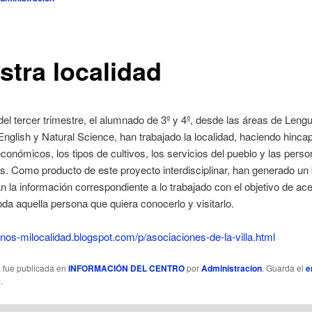
stra localidad
 del tercer trimestre, el alumnado de 3º y 4º, desde las áreas de Leng
English y Natural Science, han trabajado la localidad, haciendo hincap
conómicos, los tipos de cultivos, los servicios del pueblo y las per
. Como producto de este proyecto interdisciplinar, han generado un 
tan la información correspondiente a lo trabajado con el objetivo de ace
oda aquella persona que quiera conocerlo y visitarlo.
anos-milocalidad.blogspot.com/p/asociaciones-de-la-villa.html
a fue publicada en
INFORMACIÓN DEL CENTRO
por
Administracion
. Guarda el
e
e
.