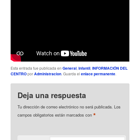
ó
n
d
e
e
n
t
r
a
d
a
Esta entrada fue publicada en
General
,
Infantil
,
INFORMACIÓN DEL
s
CENTRO
por
Administracion
. Guarda el
enlace permanente
.
Deja una respuesta
Tu dirección de correo electrónico no será publicada.
Los
*
campos obligatorios están marcados con