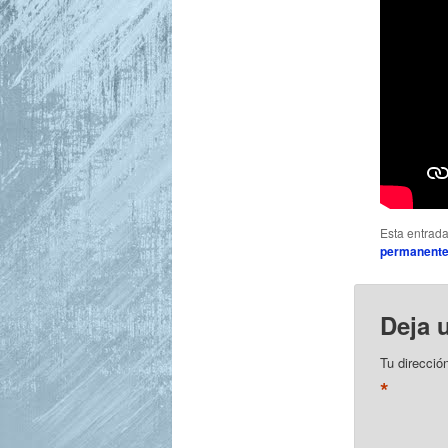
Esta entrad
permanent
Deja 
Tu direcció
*