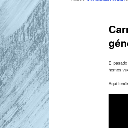
r
i
n
c
Carr
i
p
gén
a
l
El pasado 
hemos vuel
Aquí tenéi