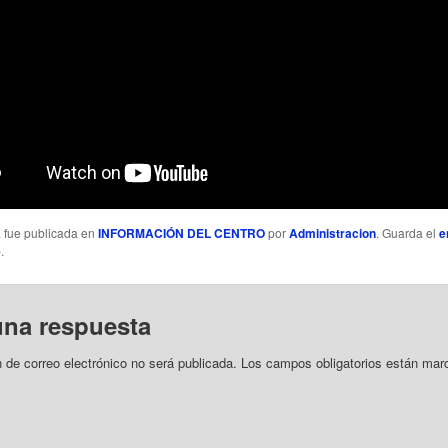
a fue publicada en
INFORMACIÓN DEL CENTRO
por
Administracion
. Guarda el
e
e
.
una respuesta
n de correo electrónico no será publicada.
Los campos obligatorios están mar