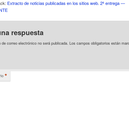
ack:
Extracto de noticias publicadas en los sitios web. 2ª entrega —
PNTE
una respuesta
n de correo electrónico no será publicada.
Los campos obligatorios están mar
*
io