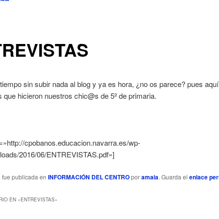
REVISTAS
iempo sin subir nada al blog y ya es hora, ¿no os parece? pues aquí
s que hicieron nuestros chic@s de 5º de primaria.
e=»http://cpobanos.educacion.navarra.es/wp-
ploads/2016/06/ENTREVISTAS.pdf»]
a fue publicada en
INFORMACIÓN DEL CENTRO
por
amaia
. Guarda el
enlace pe
IO EN «
ENTREVISTAS
»