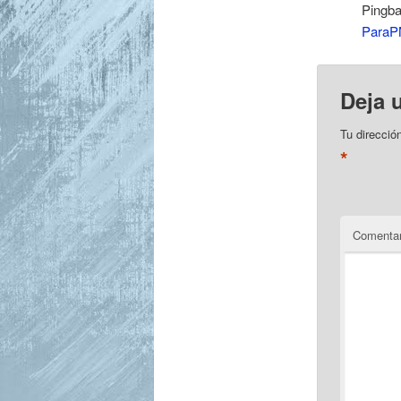
Pingb
Para
Deja 
Tu direcció
*
Comentar