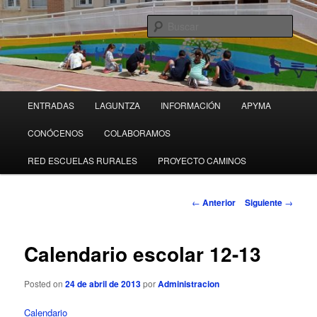
Ir
al
Busc
contenido
principal
Colegio Público OBANOS
M
ENTRADAS
LAGUNTZA
INFORMACIÓN
APYMA
e
n
CONÓCENOS
COLABORAMOS
ú
p
RED ESCUELAS RURALES
PROYECTO CAMINOS
r
i
N
n
←
Anterior
Siguiente
→
a
c
v
i
e
Calendario escolar 12-13
p
g
a
a
l
Posted on
24 de abril de 2013
por
Administracion
c
i
Calendario