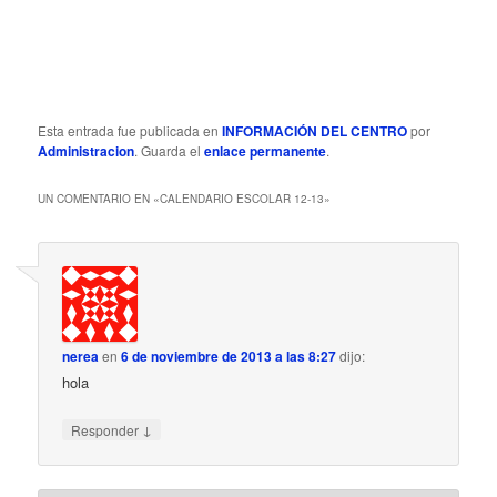
ó
n
d
e
e
n
Esta entrada fue publicada en
INFORMACIÓN DEL CENTRO
por
t
Administracion
. Guarda el
enlace permanente
.
r
a
UN COMENTARIO EN «
CALENDARIO ESCOLAR 12-13
»
d
a
s
nerea
en
6 de noviembre de 2013 a las 8:27
dijo:
hola
↓
Responder