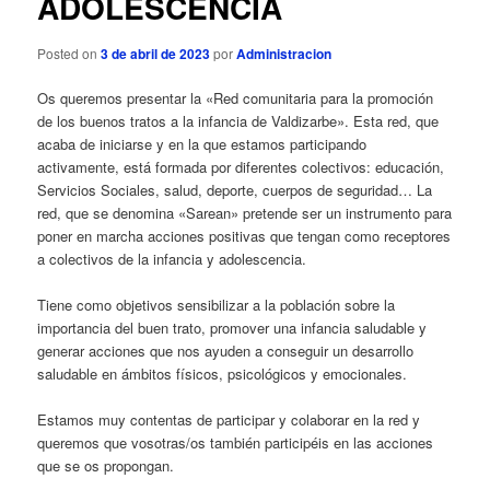
ADOLESCENCIA
ó
n
d
Posted on
3 de abril de 2023
por
Administracion
e
e
Os queremos presentar la «Red comunitaria para la promoción
n
de los buenos tratos a la infancia de Valdizarbe». Esta red, que
t
acaba de iniciarse y en la que estamos participando
r
activamente, está formada por diferentes colectivos: educación,
a
Servicios Sociales, salud, deporte, cuerpos de seguridad… La
d
red, que se denomina «Sarean» pretende ser un instrumento para
a
poner en marcha acciones positivas que tengan como receptores
s
a colectivos de la infancia y adolescencia.
Tiene como objetivos sensibilizar a la población sobre la
importancia del buen trato, promover una infancia saludable y
generar acciones que nos ayuden a conseguir un desarrollo
saludable en ámbitos físicos, psicológicos y emocionales.
Estamos muy contentas de participar y colaborar en la red y
queremos que vosotras/os también participéis en las acciones
que se os propongan.