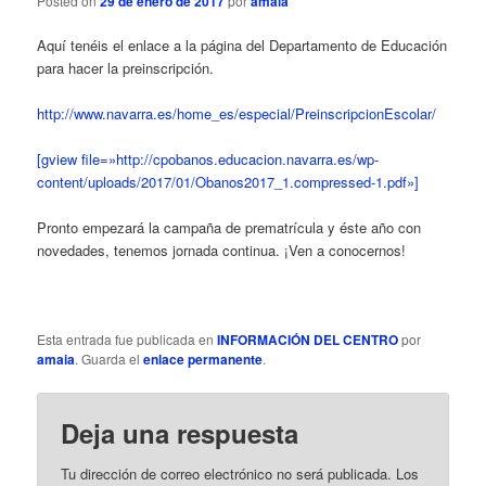
Posted on
29 de enero de 2017
por
amaia
ó
n
Aquí tenéis el enlace a la página del Departamento de Educación
d
para hacer la preinscripción.
e
e
http://www.navarra.es/home_es/especial/PreinscripcionEscolar/
n
t
[gview file=»http://cpobanos.educacion.navarra.es/wp-
r
content/uploads/2017/01/Obanos2017_1.compressed-1.pdf»]
a
d
Pronto empezará la campaña de prematrícula y éste año con
a
novedades, tenemos jornada continua. ¡Ven a conocernos!
s
Esta entrada fue publicada en
INFORMACIÓN DEL CENTRO
por
amaia
. Guarda el
enlace permanente
.
Deja una respuesta
Tu dirección de correo electrónico no será publicada.
Los