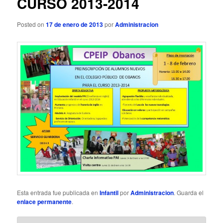
CURSO 2013-2014
ó
n
d
Posted on
17 de enero de 2013
por
Administracion
e
e
n
t
r
a
d
a
s
Esta entrada fue publicada en
Infantil
por
Administracion
. Guarda el
enlace permanente
.